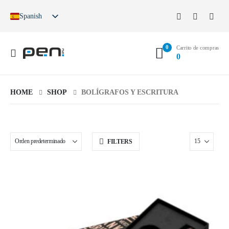
Spanish
German
English
0
French
Carrito de compras
0
German (Switzerland)
HOME
SHOP
BOLÍGRAFOS Y ESCRITURA
FILTERS