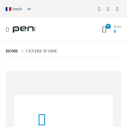
French
German
English
0
Spanish
Panier
0
German (Switzerland)
HOME
CENTRE D’AIDE