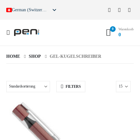
German (Switzerland)
German
English
0
French
Warenkorb
0
Spanish
HOME
SHOP
GEL-KUGELSCHREIBER
FILTERS