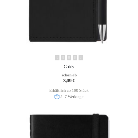
Caddy
schon ab
3,09
€
Erhältlich ab 100 Stück
5–7 Werktage