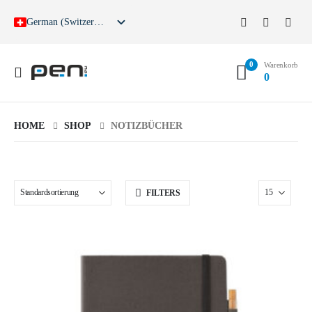
German (Switzerland)
German
English
0
French
Warenkorb
0
Spanish
HOME
SHOP
NOTIZBÜCHER
FILTERS