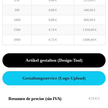
250
0,94
€
235,00
€
500
0,88
€
440,00
€
1000
0,80
€
800,00
€
2500
0,74
€
1.850,00
€
5000
0,72
€
3.600,00
€
Artikel gestalten (Design-Tool)
Gestaltungsservice (Logo-Upload)
Resumen de precios (sin IVA)
0,72
€