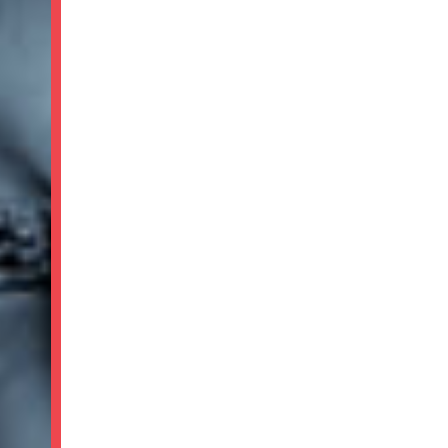
299
STARTING AT $
99
SHOP NOW!