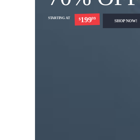
199
STARTING AT
99
$
SHOP NOW!