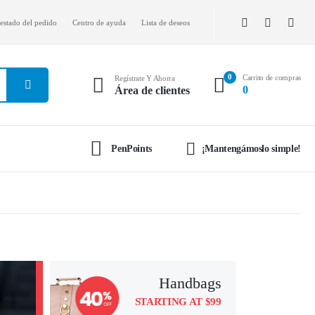
 estado del pedido
Centro de ayuda
Lista de deseos
0
Carrito de compras
Regístrate Y Ahorra
0
Área de clientes
PenPoints
¡Mantengámoslo simple!
Handbags
STARTING AT $99