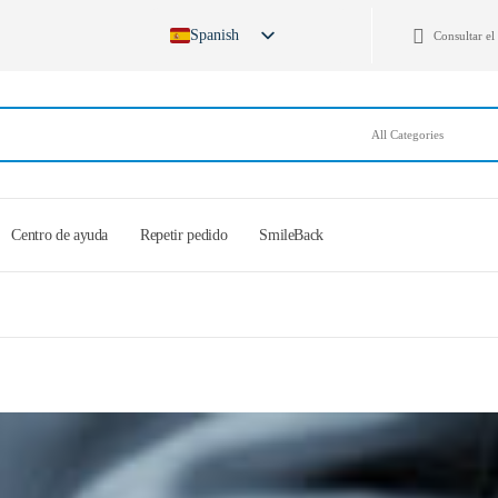
Spanish
Consultar el
German
English
French
German (Switzerland)
Centro de ayuda
Repetir pedido
SmileBack