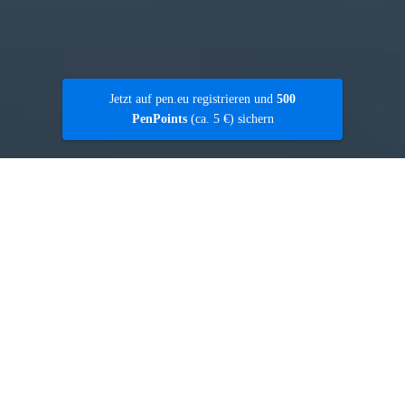
Jetzt auf pen.eu registrieren und
500
PenPoints
(ca. 5 €) sichern