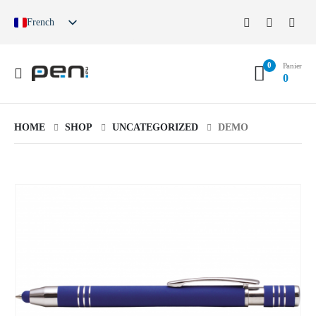
French
German
English
0
Spanish
Panier
0
German (Switzerland)
HOME
SHOP
UNCATEGORIZED
DEMO