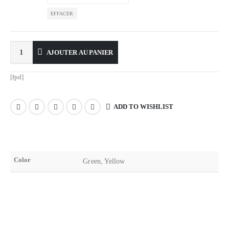
EFFACER
AJOUTER AU PANIER
[fpd]
ADD TO WISHLIST
Color
Green, Yellow