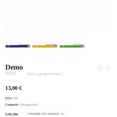
Demo
( Il n’y a pas encore d’avis. )
0
out of 5
13,00
€
UGS :
ND
Catégorie :
Uncategorized
COLOR