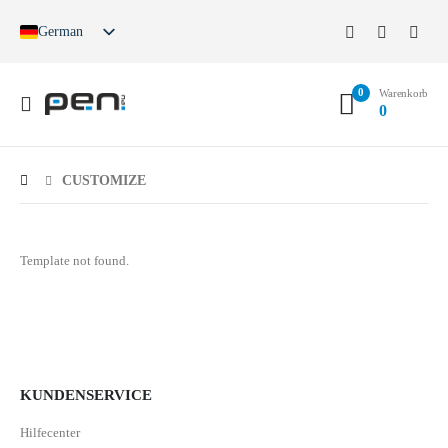
German
English
French
0
Spanish
Warenkorb
0
German (Switzerland)
CUSTOMIZE
Template not found.
KUNDENSERVICE
Hilfecenter