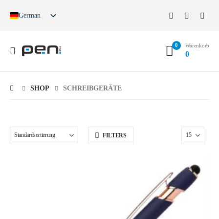
German
English
French
0
Spanish
Warenkorb
0
German (Switzerland)
SHOP
SCHREIBGERÄTE
FILTERS