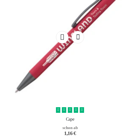
Cape
schon ab
1,16
€