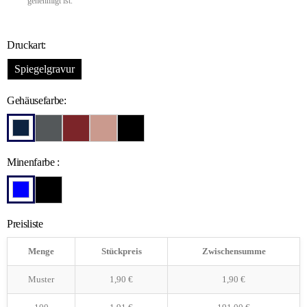
genehmigt ist.
Druckart:
Spiegelgravur
Gehäusefarbe:
Minenfarbe :
Preisliste
Menge
Stückpreis
Zwischensumme
Muster
1,90
€
1,90
€