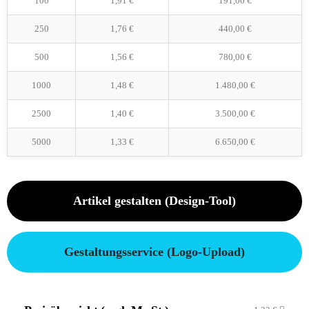
100
1,91
€
191,00
€
250
1,76
€
440,00
€
500
1,56
€
780,00
€
1000
1,48
€
1.480,00
€
2500
1,40
€
3.500,00
€
5000
1,33
€
6.650,00
€
Artikel gestalten (Design-Tool)
Gestaltungsservice (Logo-Upload)