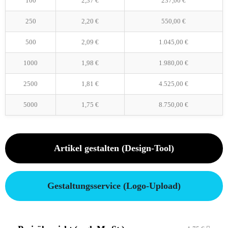
100
2,37
€
237,00
€
250
2,20
€
550,00
€
500
2,09
€
1.045,00
€
1000
1,98
€
1.980,00
€
2500
1,81
€
4.525,00
€
5000
1,75
€
8.750,00
€
Artikel gestalten (Design-Tool)
Gestaltungsservice (Logo-Upload)