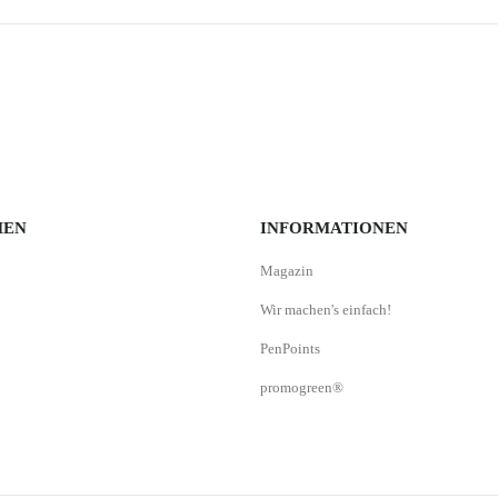
MEN
INFORMATIONEN
Magazin
Wir machen's einfach!
PenPoints
promogreen®