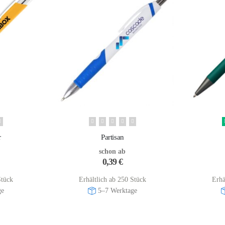
r
Partisan
schon ab
0,39
€
Stück
Erhältlich ab 250 Stück
Erhä
ge
5–7 Werktage