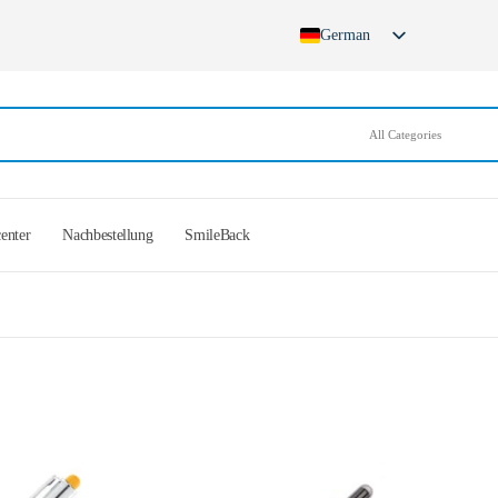
German
English
French
Spanish
German (Switzerland)
center
Nachbestellung
SmileBack