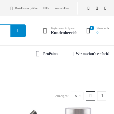
Bestellstatus prüfen
Hilfe
Wunschliste
0
Warenkorb
Registrieren & Sparen
0
Kundenbereich
PenPoints
Wir machen's einfach!
Anzeigen: