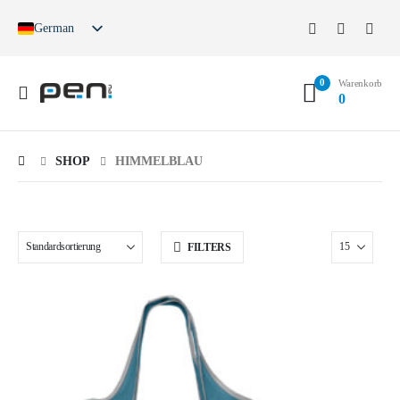
German
English
French
0
Spanish
Warenkorb
0
German (Switzerland)
SHOP
HIMMELBLAU
FILTERS