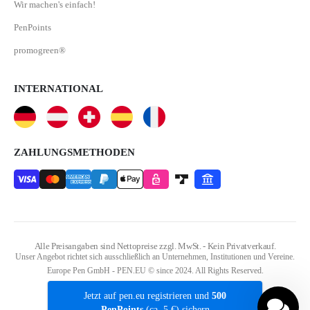
Wir machen's einfach!
PenPoints
promogreen®
INTERNATIONAL
ZAHLUNGSMETHODEN
Alle Preisangaben sind Nettopreise zzgl. MwSt. - Kein Privatverkauf.
Unser Angebot richtet sich ausschließlich an Unternehmen, Institutionen und Vereine.
Europe Pen GmbH - PEN.EU © since 2024. All Rights Reserved.
Jetzt auf pen.eu registrieren und
500
PenPoints
(ca. 5 €) sichern