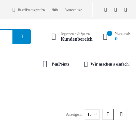
Bestellstatus prüfen
Hilfe
Wunschliste
0
Warenkorb
Registrieren & Sparen
0
Kundenbereich
PenPoints
Wir machen's einfach!
Anzeigen: