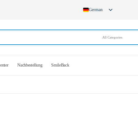
German
English
French
Spanish
German (Switzerland)
center
Nachbestellung
SmileBack