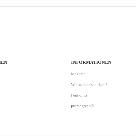
MEN
INFORMATIONEN
Magazin
Wir machen's einfach!
PenPoints
promogreen®