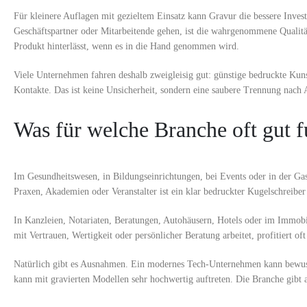
Für kleinere Auflagen mit gezieltem Einsatz kann Gravur die bessere Inve
Geschäftspartner oder Mitarbeitende gehen, ist die wahrgenommene Qualität 
Produkt hinterlässt, wenn es in die Hand genommen wird.
Viele Unternehmen fahren deshalb zweigleisig gut: günstige bedruckte Kuns
Kontakte. Das ist keine Unsicherheit, sondern eine saubere Trennung nach 
Was für welche Branche oft gut f
Im Gesundheitswesen, in Bildungseinrichtungen, bei Events oder in der Gast
Praxen, Akademien oder Veranstalter ist ein klar bedruckter Kugelschreiber 
In Kanzleien, Notariaten, Beratungen, Autohäusern, Hotels oder im Immobil
mit Vertrauen, Wertigkeit oder persönlicher Beratung arbeitet, profitiert of
Natürlich gibt es Ausnahmen. Ein modernes Tech-Unternehmen kann bewusst
kann mit gravierten Modellen sehr hochwertig auftreten. Die Branche gibt a