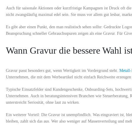
Auch für saisonale Aktionen oder kurzfristige Kampagnen ist Druck oft die
nicht zwangsläufig maximal edel sein. Sie muss vor allem gut lesbar, mark
Es gibt aber einen Punkt, den man realistisch sehen sollte: Gedruckte Logo
Beanspruchung schneller Gebrauchsspuren zeigen als eine Gravur. Für Give
Wann Gravur die bessere Wahl is
Gravur passt besonders gut, wenn Wertigkeit im Vordergrund steht.
Metall-
Unternehmen, die mit dem Werbeartikel nicht einfach Reichweite erzeugen 
Typische Einsatzfelder sind Kundengeschenke, Onboarding-Sets, hochwertig
Unternehmen. Auch in beratungsintensiven Branchen wie Steuerberatung, Rec
unterstreicht Seriosität, ohne laut zu wirken.
Ein weiterer Vorteil: Die Gravur ist unempfindlich. Was eingraviert ist, bl
bleiben, zahlt sich das aus. Wer also weniger auf Massenverteilung und mehr