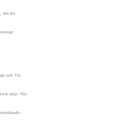
k, den das
hwertige
agt sind. Für
ruck stützt. Wer
smetikstudio