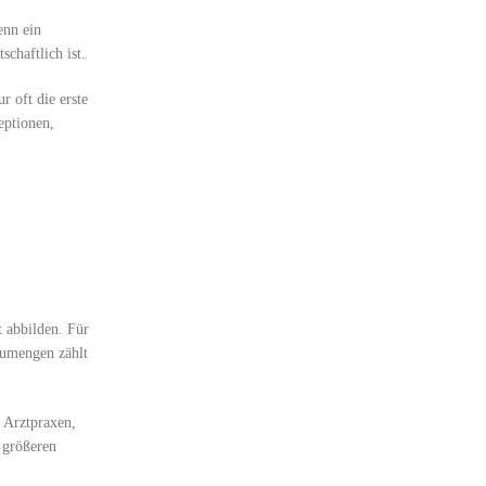
enn ein
schaftlich ist.
r oft die erste
eptionen,
t abbilden. Für
eumengen zählt
 Arztpraxen,
 größeren