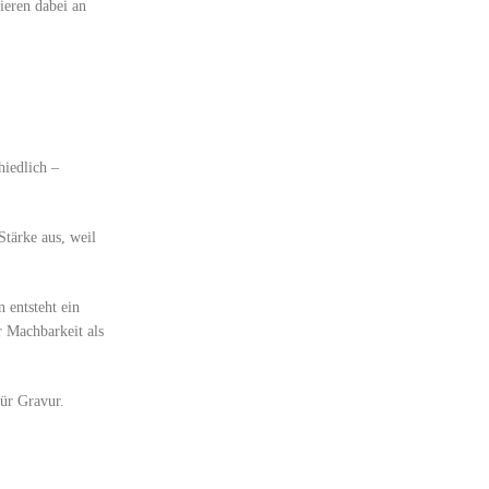
ieren dabei an
hiedlich –
Stärke aus, weil
 entsteht ein
r Machbarkeit als
für Gravur.