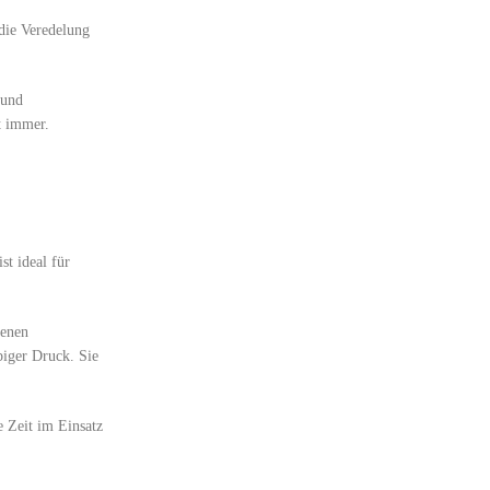
 die Veredelung
 und
t immer.
st ideal für
genen
biger Druck. Sie
e Zeit im Einsatz