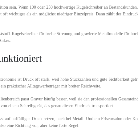
stition sein. Wenn 100 oder 250 hochwertige Kugelschreiber an Bestandskunden,
oft wichtiger als ein möglichst niedriger Einzelpreis. Dann zählt der Eindruc
tstoff-Kugelschreiber für breite Streuung und gravierte Metallmodelle für hoc
Anlass.
unktioniert
ronomie ist Druck oft stark, weil hohe Stückzahlen und gute Sichtbarkeit gefr
ein praktischer Alltagswerbeträger mit breiter Reichweite.
ienbereich passt Gravur häufig besser, weil sie den professionellen Gesamteind
t von einem Schreibgerät, das genau diesen Eindruck transportiert.
 auf auffälligen Druck setzen, auch bei Metall. Und ein Friseursalon oder Ko
lso eine Richtung vor, aber keine feste Regel.