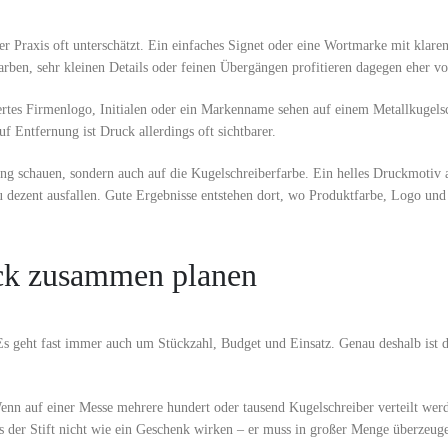
er Praxis oft unterschätzt. Ein einfaches Signet oder eine Wortmarke mit klaren 
rben, sehr kleinen Details oder feinen Übergängen profitieren dagegen eher 
ziertes Firmenlogo, Initialen oder ein Markenname sehen auf einem Metallkugelsc
 Entfernung ist Druck allerdings oft sichtbarer.
lung schauen, sondern auch auf die Kugelschreiberfarbe. Ein helles Druckmotiv 
 dezent ausfallen. Gute Ergebnisse entstehen dort, wo Produktfarbe, Logo und
eck zusammen planen
s geht fast immer auch um Stückzahl, Budget und Einsatz. Genau deshalb ist d
Wenn auf einer Messe mehrere hundert oder tausend Kugelschreiber verteilt werd
s der Stift nicht wie ein Geschenk wirken – er muss in großer Menge überzeug