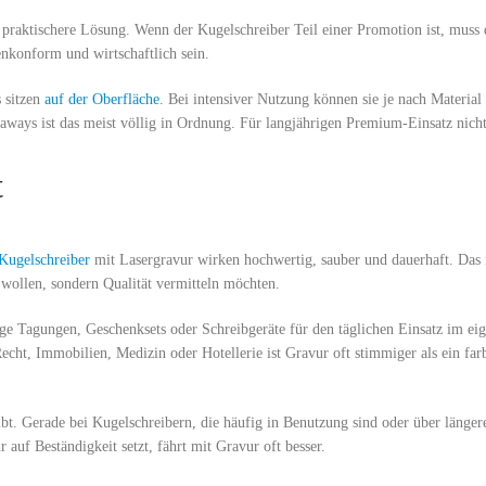
 praktischere Lösung. Wenn der Kugelschreiber Teil einer Promotion ist, muss
enkonform und wirtschaftlich sein.
s sitzen
auf der Oberfläche
. Bei intensiver Nutzung können sie je nach Material
aways ist das meist völlig in Ordnung. Für langjährigen Premium-Einsatz nich
t
Kugelschreiber
mit Lasergravur wirken hochwertig, sauber und dauerhaft. Das i
wollen, sondern Qualität vermitteln möchten.
e Tagungen, Geschenksets oder Schreibgeräte für den täglichen Einsatz im ei
ht, Immobilien, Medizin oder Hotellerie ist Gravur oft stimmiger als ein far
eibt. Gerade bei Kugelschreibern, die häufig in Benutzung sind oder über länger
 auf Beständigkeit setzt, fährt mit Gravur oft besser.