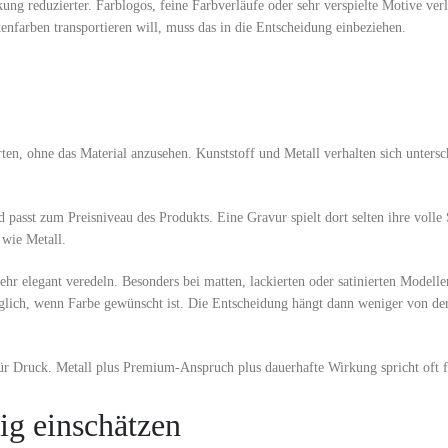
kung reduzierter. Farblogos, feine Farbverläufe oder sehr verspielte Motive verl
nfarben transportieren will, muss das in die Entscheidung einbeziehen.
ten, ohne das Material anzusehen. Kunststoff und Metall verhalten sich untersc
d passt zum Preisniveau des Produkts. Eine Gravur spielt dort selten ihre volle 
 wie Metall.
ehr elegant veredeln. Besonders bei matten, lackierten oder satinierten Modellen
öglich, wenn Farbe gewünscht ist. Die Entscheidung hängt dann weniger von de
für Druck. Metall plus Premium-Anspruch plus dauerhafte Wirkung spricht oft 
ig einschätzen