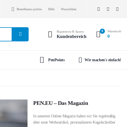
Bestellstatus prüfen
Hilfe
Wunschliste
0
Warenkorb
Registrieren & Sparen
0
Kundenbereich
PenPoints
Wir machen's einfach!
PEN.EU – Das Magazin
In unserem Online-Magazin halten wir Sie regelmäßig
über neue Werbeartikel, personalisierte Kugelschreiber