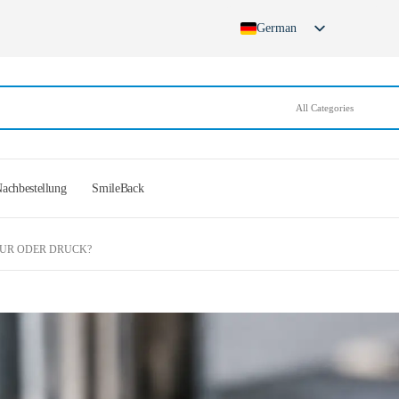
German
English
French
Spanish
German (Switzerland)
achbestellung
SmileBack
VUR ODER DRUCK?