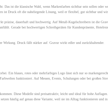
. Das ist die klassische Wahl, wenn Markenfarben sichtbar sein sollen oder w
n ist Druck oft die naheliegende Lösung, weil er flexibel, gut sichtbar und wirt
kt präzise, dauerhaft und hochwertig. Auf Metall-Kugelschreibern ist die Gravu
t anfühlt. Gerade bei hochwertigen Schreibgeräten für Kundenpräsente, Hotelrez
der Wirkung. Druck fällt stärker auf. Gravur wirkt edler und zurückhaltender.
bei. Ein blaues, rotes oder mehrfarbiges Logo lässt sich nur so markengerech
Farbwelten funktioniert. Auf Messen, Events, Schulungen oder bei großen Str
ommen. Diese Modelle sind preisattraktiv, leicht und ideal für hohe Auflagen.
etzen häufig auf genau diese Variante, weil sie im Alltag funktionieren und in