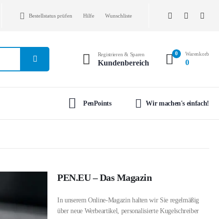
Bestellstatus prüfen
Hilfe
Wunschliste
0
Warenkorb
Registrieren & Sparen
0
Kundenbereich
PenPoints
Wir machen's einfach!
PEN.EU – Das Magazin
In unserem Online-Magazin halten wir Sie regelmäßig
über neue Werbeartikel, personalisierte Kugelschreiber