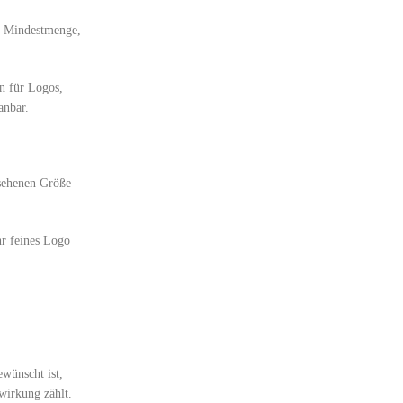
t, Mindestmenge,
en für Logos,
anbar.
esehenen Größe
hr feines Logo
ewünscht ist,
wirkung zählt.