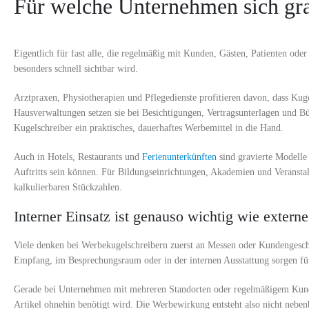
Für welche Unternehmen sich gra
Eigentlich für fast alle, die regelmäßig mit Kunden, Gästen, Patienten ode
besonders schnell sichtbar wird.
Arztpraxen, Physiotherapien und Pflegedienste profitieren davon, dass Kug
Hausverwaltungen setzen sie bei Besichtigungen, Vertragsunterlagen und B
Kugelschreiber ein praktisches, dauerhaftes Werbemittel in die Hand.
Auch in Hotels, Restaurants und
Ferienunterkünften
sind gravierte Modelle 
Auftritts sein können. Für Bildungseinrichtungen, Akademien und Veransta
kalkulierbaren Stückzahlen.
Interner Einsatz ist genauso wichtig wie externe
Viele denken bei Werbekugelschreibern zuerst an Messen oder Kundengesc
Empfang, im Besprechungsraum oder in der internen Ausstattung sorgen fü
Gerade bei Unternehmen mit mehreren Standorten oder regelmäßigem Kundenko
Artikel ohnehin benötigt wird. Die Werbewirkung entsteht also nicht neben