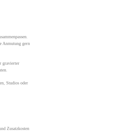
 zusammenpassen.
die Anmutung gern
 gravierter
hten.
en, Studios oder
 und Zusatzkosten