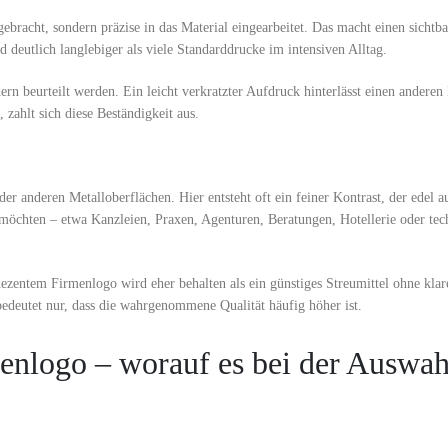
ebracht, sondern präzise in das Material eingearbeitet. Das macht einen sichtb
 deutlich langlebiger als viele Standarddrucke im intensiven Alltag.
ern beurteilt werden. Ein leicht verkratzter Aufdruck hinterlässt einen anderen
zahlt sich diese Beständigkeit aus.
r anderen Metalloberflächen. Hier entsteht oft ein feiner Kontrast, der edel a
n möchten – etwa Kanzleien, Praxen, Agenturen, Beratungen, Hotellerie oder tec
 dezentem Firmenlogo wird eher behalten als ein günstiges Streumittel ohne kl
bedeutet nur, dass die wahrgenommene Qualität häufig höher ist.
enlogo – worauf es bei der Auswah