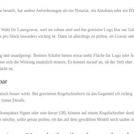
 bestellt, hat andere Anforderungen als ein Notariat, ein Autohaus oder ein Pfl
e Wahl für Lasergravur, weil sie robust sind und das gravierte Logo klar zur Ge
 pro Stück besonders wichtig ist. Dann ist allerdings zu prüfen, ob Gravur od
 und unaufgeregt. Breitere Schäfte bieten etwas mehr Fläche für Logo oder Sc
t sich die Wirkung zusätzlich steuern. Es kommt darauf an, ob der Stift eher 
cht ist.
bar
sch besser wirkt. Bei gravierten Kugelschreibern ist das Gegenteil oft richtig.
vielen Details.
n kompaktes Signet oder eine kurze URL können auf einem Kugelschreiber deutl
 möchte, sollte genau prüfen, ob das auf dem gewählten Modell noch sauber les