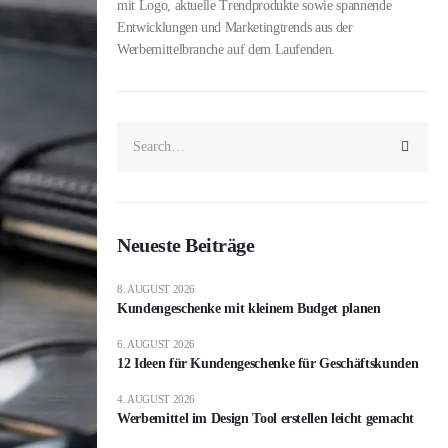
mit Logo, aktuelle Trendprodukte sowie spannende
Entwicklungen und Marketingtrends aus der
Werbemittelbranche auf dem Laufenden.
Neueste Beiträge
8. AUGUST 2026
Kundengeschenke mit kleinem Budget planen
6. AUGUST 2026
12 Ideen für Kundengeschenke für Geschäftskunden
4. AUGUST 2026
Werbemittel im Design Tool erstellen leicht gemacht