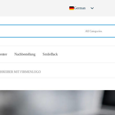
German
English
French
Spanish
German (Switzerland)
center
Nachbestellung
SmileBack
HREIBER MIT FIRMENLOGO