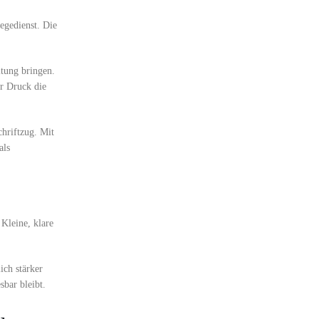
egedienst. Die
ltung bringen.
er Druck die
hriftzug. Mit
als
 Kleine, klare
ich stärker
bar bleibt.