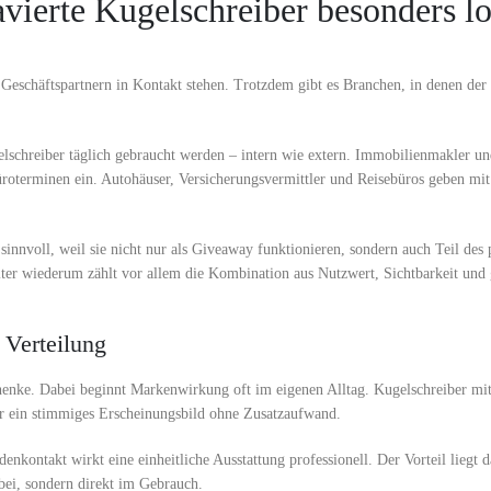
vierte Kugelschreiber besonders l
r Geschäftspartnern in Kontakt stehen. Trotzdem gibt es Branchen, in denen der
elschreiber täglich gebraucht werden – intern wie extern. Immobilienmakler u
üroterminen ein. Autohäuser, Versicherungsvermittler und Reisebüros geben mi
sinnvoll, weil sie nicht nur als Giveaway funktionieren, sondern auch Teil des 
lter wiederum zählt vor allem die Kombination aus Nutzwert, Sichtbarkeit und 
 Verteilung
henke. Dabei beginnt Markenwirkung oft im eigenen Alltag. Kugelschreiber m
r ein stimmiges Erscheinungsbild ohne Zusatzaufwand.
ntakt wirkt eine einheitliche Ausstattung professionell. Der Vorteil liegt da
bei, sondern direkt im Gebrauch.