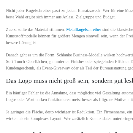
Nicht jeder Kugelschreiber passt zu jedem Einsatzzweck. Wer für eine Messe
beste Wahl ergibt sich immer aus Anlass, Zielgruppe und Budget.
Zuerst sollte das Material stimmen.
Metallkugelschreiber
sind die klassisch
Kunststoffmodelle können für größere Mengen sinnvoll sein, wenn der Preis
bessere Lösung ist.
Danach geht es um die Form. Schlanke Business-Modelle wirken hochwertig
Soft-Touch-Oberflächen, gummierten Finishes oder spiegelnden Effekten läss
Kundengeschenk, als Event-Giveaway oder als Teil der Büroausstattung geda
Das Logo muss nicht groß sein, sondern gut les
Ein häufiger Fehler ist die Annahme, dass möglichst viel Gestaltung automati
Logos oder Wortmarken funktionieren meist besser als filigrane Motive mit 
Je geringer die Fläche, desto wichtiger ist Reduktion. Ein Firmenname, ei
wirken als ein komplexes Layout. Wer zusätzlich Kontaktdaten unterbringen