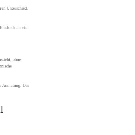
aren Unterschied.
 Eindruck als ein
ussieht, ohne
hnische
are Anmutung. Das
l