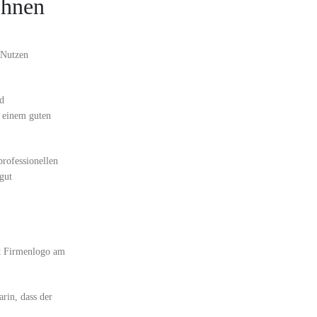
ohnen
 Nutzen
nd
t einem guten
professionellen
gut
it Firmenlogo am
rin, dass der