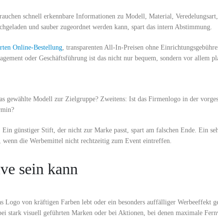
brauchen schnell erkennbare Informationen zu Modell, Material, Veredelungsar
ochgeladen und sauber zugeordnet werden kann, spart das intern Abstimmung.
rten Online-Bestellung
, transparenten All-In-Preisen ohne Einrichtungsgebühr
gement oder Geschäftsführung ist das nicht nur bequem, sondern vor allem pl
t das gewählte Modell zur Zielgruppe? Zweitens: Ist das Firmenlogo in der vorg
ermin?
Ein günstiger Stift, der nicht zur Marke passt, spart am falschen Ende. Ein se
 wenn die Werbemittel nicht rechtzeitig zum Event eintreffen.
ve sein kann
as Logo von kräftigen Farben lebt oder ein besonders auffälliger Werbeeffekt g
bei stark visuell geführten Marken oder bei Aktionen, bei denen maximale Fern