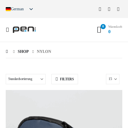
German
English
French
0
Spanish
Warenkorb
0
German (Switzerland)
SHOP
NYLON
FILTERS