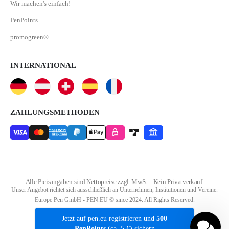
Wir machen's einfach!
PenPoints
promogreen®
INTERNATIONAL
ZAHLUNGSMETHODEN
Alle Preisangaben sind Nettopreise zzgl. MwSt. - Kein Privatverkauf.
Unser Angebot richtet sich ausschließlich an Unternehmen, Institutionen und Vereine.
Europe Pen GmbH - PEN.EU © since 2024. All Rights Reserved.
Jetzt auf pen.eu registrieren und
500
PenPoints
(ca. 5 €) sichern