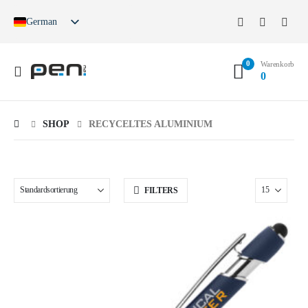
German
English
French
0
Spanish
Warenkorb
0
German (Switzerland)
SHOP
RECYCELTES ALUMINIUM
FILTERS