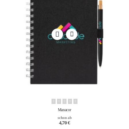
Manacor
schon ab
4,70
€