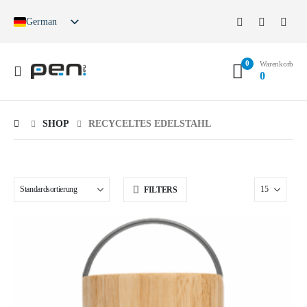
German
English
French
0
Spanish
Warenkorb
0
German (Switzerland)
SHOP
RECYCELTES EDELSTAHL
FILTERS