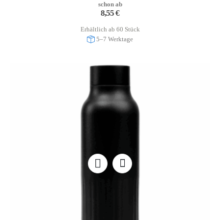
schon ab
8,55
€
Erhältlich ab 60 Stück
5–7 Werktage