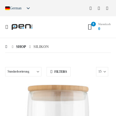
German
English
French
0
Spanish
Warenkorb
0
German (Switzerland)
SHOP
SILIKON
FILTERS