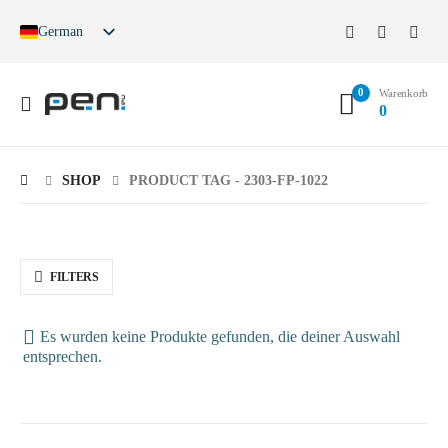
German
English
French
0
Spanish
Warenkorb
0
German (Switzerland)
SHOP
PRODUCT TAG -
2303-FP-1022
FILTERS
Es wurden keine Produkte gefunden, die deiner Auswahl
entsprechen.