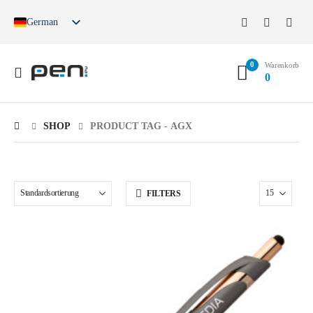
German
English
French
0
Spanish
Warenkorb
0
German (Switzerland)
SHOP
PRODUCT TAG -
AGX
FILTERS