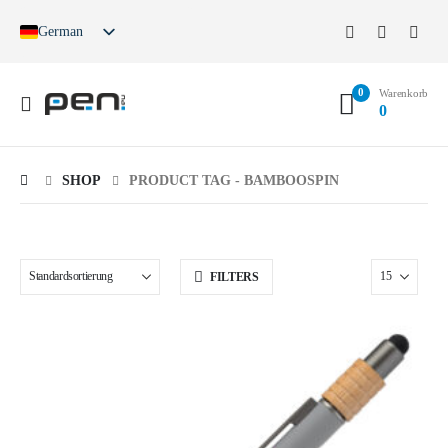
German
English
French
0
Spanish
Warenkorb
0
German (Switzerland)
SHOP
PRODUCT TAG -
BAMBOOSPIN
FILTERS