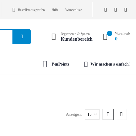
Bestellstatus prüfen
Hilfe
Wunschliste
0
Warenkorb
Registrieren & Sparen
0
Kundenbereich
PenPoints
Wir machen's einfach!
Anzeigen: