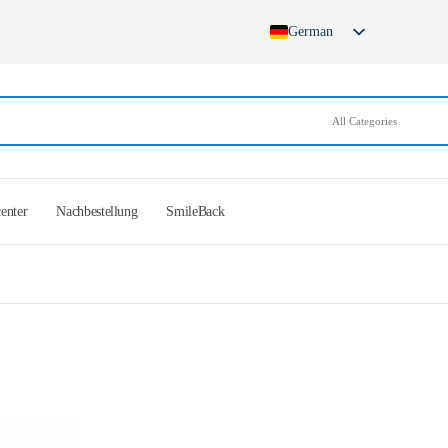
German
English
French
Spanish
German (Switzerland)
center
Nachbestellung
SmileBack