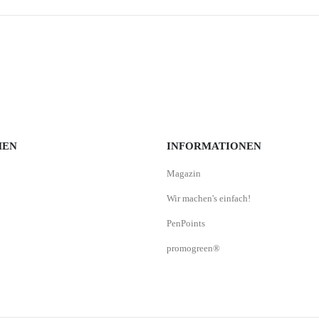
MEN
INFORMATIONEN
Magazin
Wir machen's einfach!
PenPoints
promogreen®