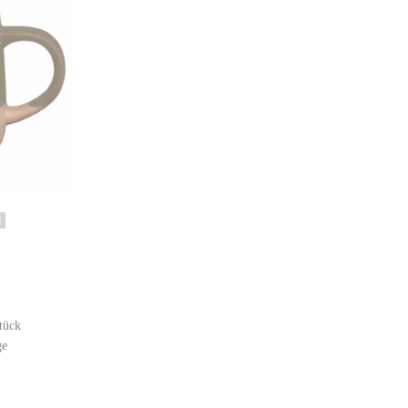
tück
ge