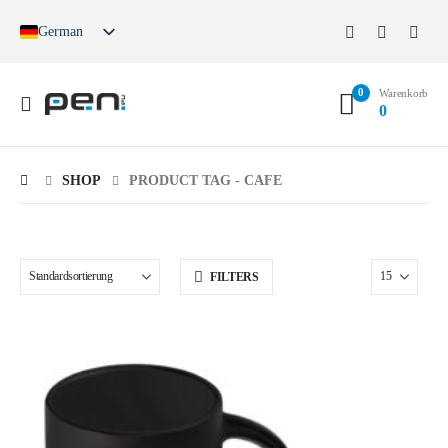
German
English
French
0
Spanish
Warenkorb
0
German (Switzerland)
SHOP
PRODUCT TAG -
CAFE
FILTERS