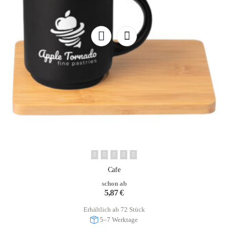
Cafe
schon ab
5,87
€
Erhältlich ab 72 Stück
5–7 Werktage