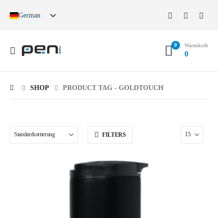
German
English
French
0
Spanish
Warenkorb
0
German (Switzerland)
SHOP
PRODUCT TAG -
GOLDTOUCH
FILTERS