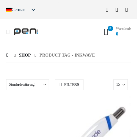
German
English
French
0
Spanish
Warenkorb
0
German (Switzerland)
SHOP
PRODUCT TAG -
INKWAVE
FILTERS