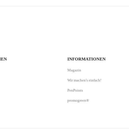
MEN
INFORMATIONEN
Magazin
Wir machen's einfach!
PenPoints
promogreen®