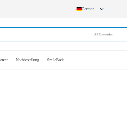
German
English
French
Spanish
German (Switzerland)
center
Nachbestellung
SmileBack