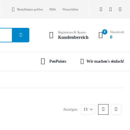
Bestellstatus prüfen
Hilfe
Wunschliste
0
Warenkorb
Registrieren & Sparen
0
Kundenbereich
PenPoints
Wir machen's einfach!
Anzeigen: