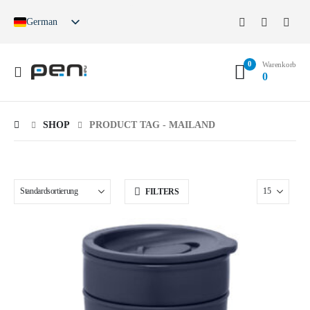
German
English
French
0
Spanish
Warenkorb
0
German (Switzerland)
SHOP
PRODUCT TAG -
MAILAND
FILTERS