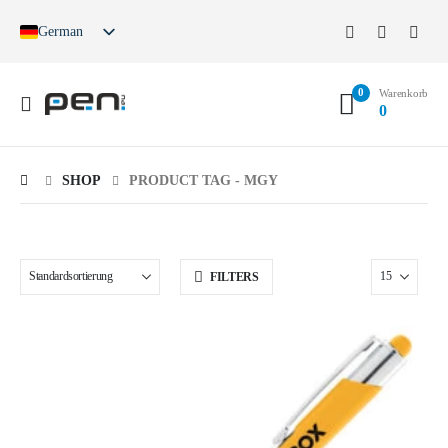
German
English
French
0
Spanish
Warenkorb
0
German (Switzerland)
SHOP
PRODUCT TAG -
MGY
FILTERS