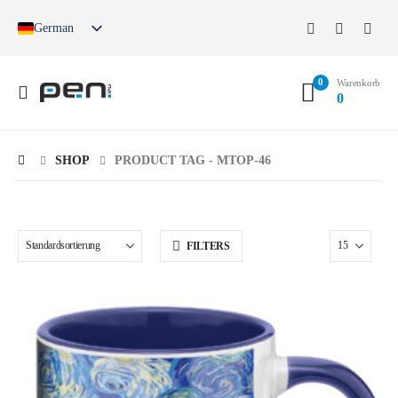
German
English
French
0
Spanish
Warenkorb
0
German (Switzerland)
SHOP
PRODUCT TAG -
MTOP-46
FILTERS