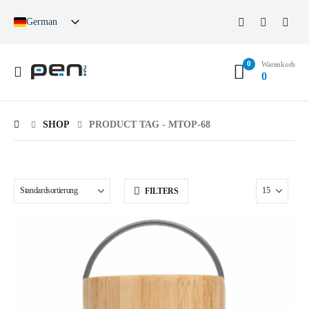
German
English
French
0
Spanish
Warenkorb
0
German (Switzerland)
SHOP
PRODUCT TAG -
MTOP-68
FILTERS