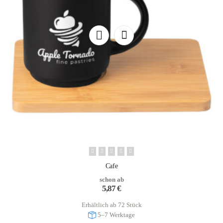
Cafe
schon ab
5,87
€
Erhältlich ab 72 Stück
5–7 Werktage