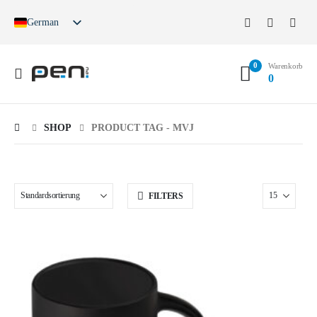
German
English
French
0
Spanish
Warenkorb
0
German (Switzerland)
SHOP
PRODUCT TAG -
MVJ
FILTERS