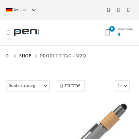
German
English
French
0
Spanish
Warenkorb
0
German (Switzerland)
SHOP
PRODUCT TAG -
MZQ
FILTERS