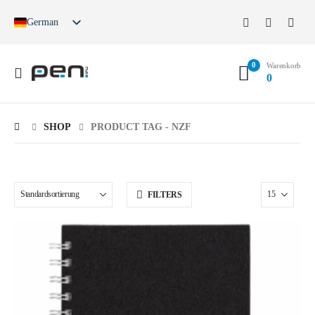
German
English
French
0
Spanish
Warenkorb
0
German (Switzerland)
SHOP
PRODUCT TAG -
NZF
FILTERS