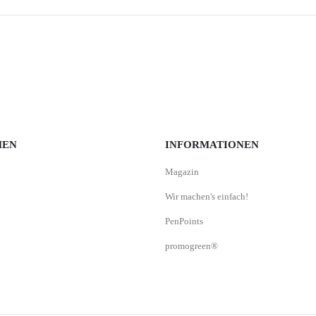
MEN
INFORMATIONEN
Magazin
Wir machen's einfach!
PenPoints
promogreen®