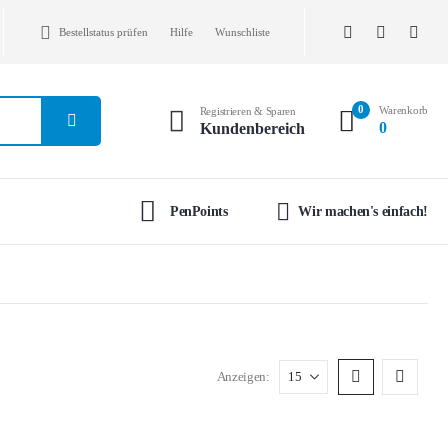
Bestellstatus prüfen
Hilfe
Wunschliste
0
Warenkorb
Registrieren & Sparen
0
Kundenbereich
PenPoints
Wir machen's einfach!
Anzeigen: