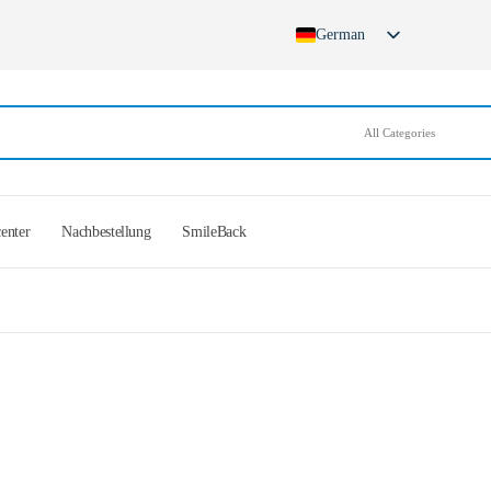
German
English
French
Spanish
German (Switzerland)
center
Nachbestellung
SmileBack