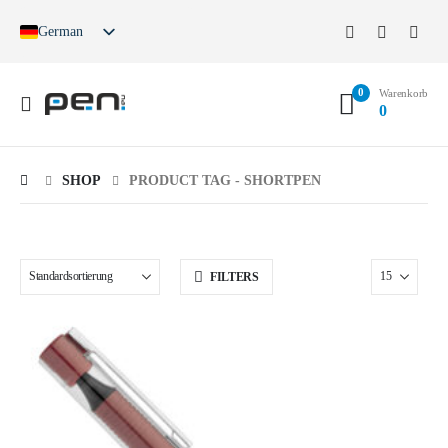
German
English
French
0
Spanish
Warenkorb
0
German (Switzerland)
SHOP
PRODUCT TAG -
SHORTPEN
FILTERS