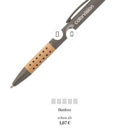
Bamboo
schon ab
1,07
€