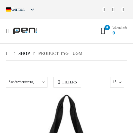
German
English
French
0
Spanish
Warenkorb
0
German (Switzerland)
SHOP
PRODUCT TAG -
UGM
FILTERS