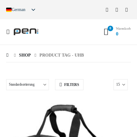
German
English
French
0
Spanish
Warenkorb
0
German (Switzerland)
SHOP
PRODUCT TAG -
UHB
FILTERS