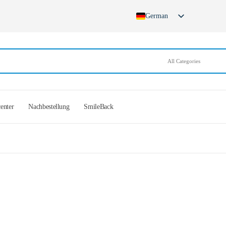
German
English
French
Spanish
German (Switzerland)
center
Nachbestellung
SmileBack