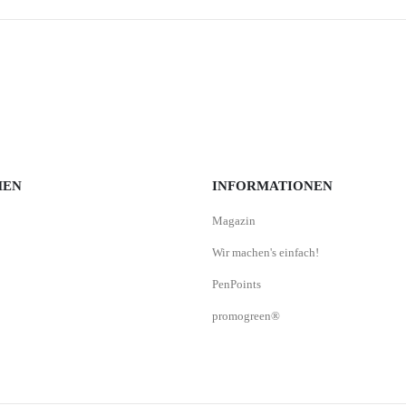
MEN
INFORMATIONEN
Magazin
Wir machen's einfach!
PenPoints
promogreen®