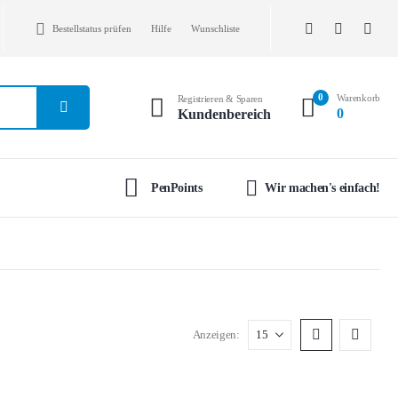
Bestellstatus prüfen
Hilfe
Wunschliste
0
Warenkorb
Registrieren & Sparen
0
Kundenbereich
PenPoints
Wir machen's einfach!
Anzeigen: