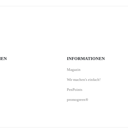
MEN
INFORMATIONEN
Magazin
Wir machen's einfach!
PenPoints
promogreen®