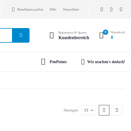
Bestellstatus prüfen
Hilfe
Wunschliste
0
Warenkorb
Registrieren & Sparen
0
Kundenbereich
PenPoints
Wir machen's einfach!
Anzeigen: