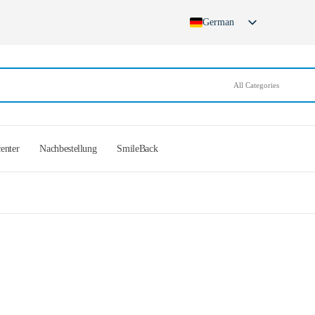
German
English
French
Spanish
German (Switzerland)
center
Nachbestellung
SmileBack