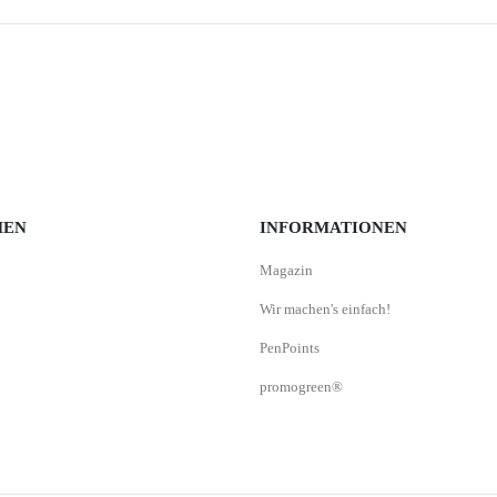
MEN
INFORMATIONEN
Magazin
Wir machen's einfach!
PenPoints
promogreen®