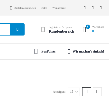
Bestellstatus prüfen
Hilfe
Wunschliste
0
Warenkorb
Registrieren & Sparen
0
Kundenbereich
PenPoints
Wir machen's einfach!
Anzeigen: