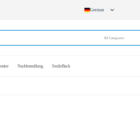
German
English
French
Spanish
German (Switzerland)
center
Nachbestellung
SmileBack