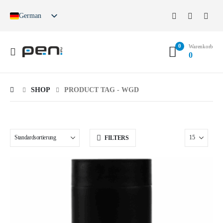
German
English
French
0
Spanish
Warenkorb
0
German (Switzerland)
SHOP
PRODUCT TAG -
WGD
FILTERS