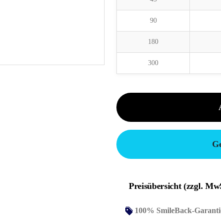
90
180
300
Ge
Preisübersicht (zzgl. Mw
100% SmileBack-Garanti