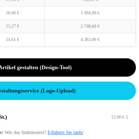
16,60
€
1.494,00
€
15,27
€
2.748,60
€
14,61
€
4.383,00
€
Artikel gestalten (Design-Tool)
staltungsservice (Logo-Upload)
St.)
13,98
€
e:
Wie das funktioniert?
Erfahren Sie mehr