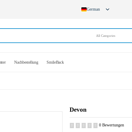
German
nter
Nachbestellung
SmileBack
Devon
0 Bewertungen