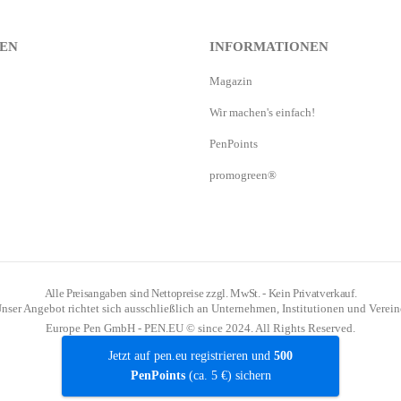
EN
INFORMATIONEN
Magazin
Wir machen's einfach!
PenPoints
promogreen®
Alle Preisangaben sind Nettopreise zzgl. MwSt. - Kein Privatverkauf.
nser Angebot richtet sich ausschließlich an Unternehmen, Institutionen und Verein
Europe Pen GmbH - PEN.EU © since 2024. All Rights Reserved.
Jetzt auf pen.eu registrieren und
500
PenPoints
(ca. 5 €) sichern