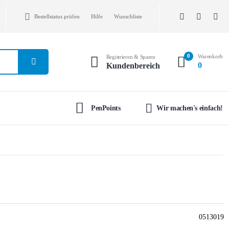
Bestellstatus prüfen
Hilfe
Wunschliste
0
Warenkorb
Registrieren & Sparen
0
Kundenbereich
PenPoints
Wir machen's einfach!
0513019