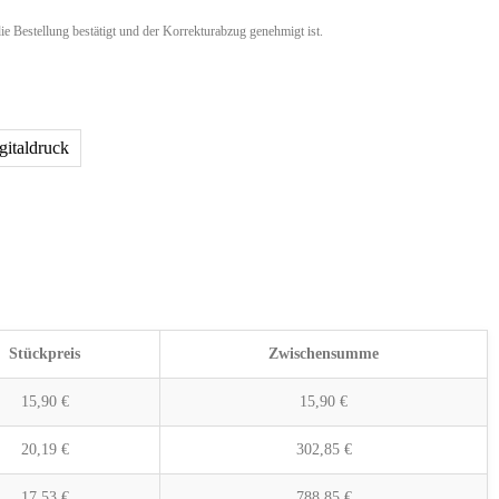
ie Bestellung bestätigt und der Korrekturabzug genehmigt ist.
gitaldruck
Stückpreis
Zwischensumme
15,90
€
15,90
€
20,19
€
302,85
€
17,53
€
788,85
€