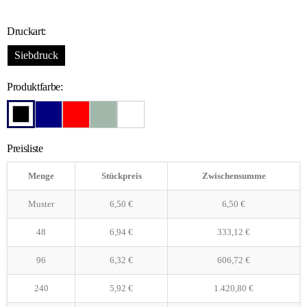
Druckart:
Siebdruck
Produktfarbe:
Preisliste
Menge
Stückpreis
Zwischensumme
Muster
6,50
€
6,50
€
48
6,94
€
333,12
€
96
6,32
€
606,72
€
240
5,92
€
1.420,80
€