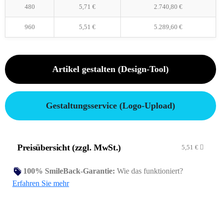
480
5,71
€
2.740,80
€
960
5,51
€
5.289,60
€
Artikel gestalten (Design-Tool)
Gestaltungsservice (Logo-Upload)
Preisübersicht (zzgl. MwSt.)
5,51
€
100% SmileBack-Garantie:
Wie das funktioniert?
Erfahren Sie mehr