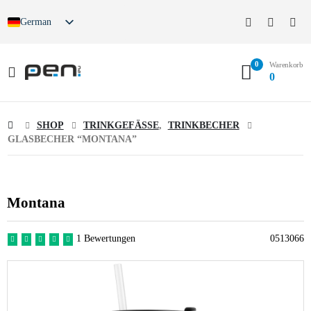
German
0
Warenkorb
0
SHOP
TRINKGEFÄSSE
,
TRINKBECHER
GLASBECHER “MONTANA”
Montana
1 Bewertungen
0513066