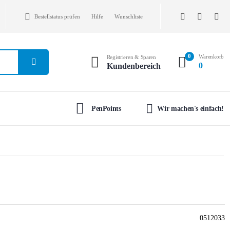
Bestellstatus prüfen
Hilfe
Wunschliste
0
Warenkorb
Registrieren & Sparen
0
Kundenbereich
PenPoints
Wir machen's einfach!
0512033