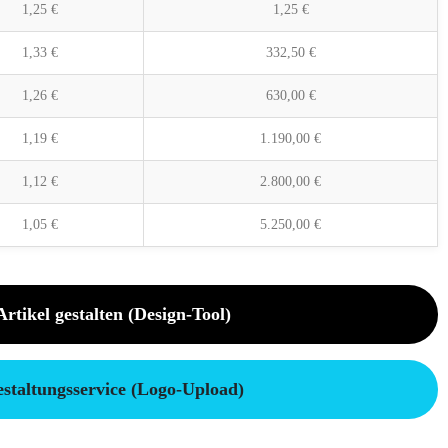
1,25
€
1,25
€
1,33
€
332,50
€
1,26
€
630,00
€
1,19
€
1.190,00
€
1,12
€
2.800,00
€
1,05
€
5.250,00
€
Artikel gestalten (Design-Tool)
staltungsservice (Logo-Upload)