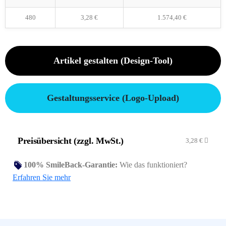
480
3,28
€
1.574,40
€
Artikel gestalten (Design-Tool)
Gestaltungsservice (Logo-Upload)
Preisübersicht (zzgl. MwSt.)
3,28
€
100% SmileBack-Garantie:
Wie das funktioniert?
Erfahren Sie mehr