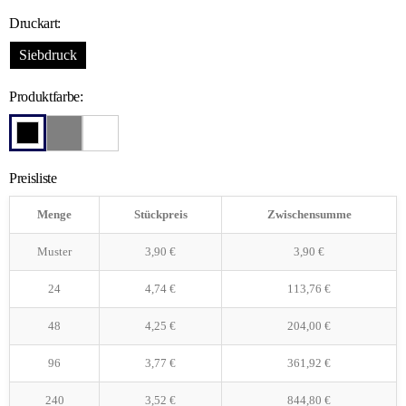
Druckart:
Siebdruck
Produktfarbe:
Preisliste
Menge
Stückpreis
Zwischensumme
Muster
3,90
€
3,90
€
24
4,74
€
113,76
€
48
4,25
€
204,00
€
96
3,77
€
361,92
€
240
3,52
€
844,80
€