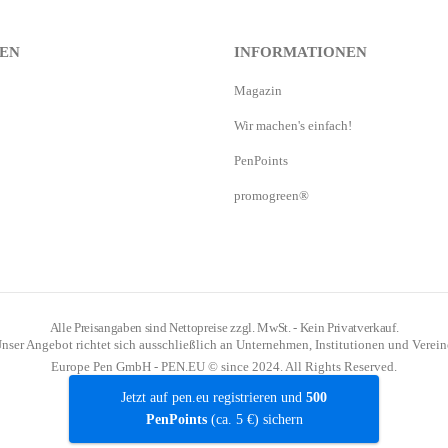
EN
INFORMATIONEN
Magazin
Wir machen's einfach!
PenPoints
promogreen®
Alle Preisangaben sind Nettopreise zzgl. MwSt. - Kein Privatverkauf.
nser Angebot richtet sich ausschließlich an Unternehmen, Institutionen und Verein
Europe Pen GmbH - PEN.EU © since 2024. All Rights Reserved.
Jetzt auf pen.eu registrieren und
500
PenPoints
(ca. 5 €) sichern