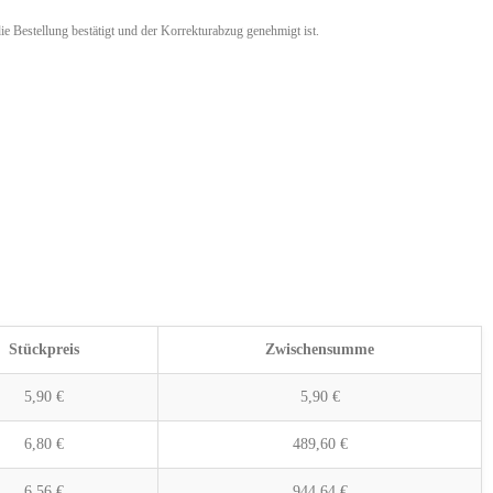
ie Bestellung bestätigt und der Korrekturabzug genehmigt ist.
Stückpreis
Zwischensumme
5,90
€
5,90
€
6,80
€
489,60
€
6,56
€
944,64
€