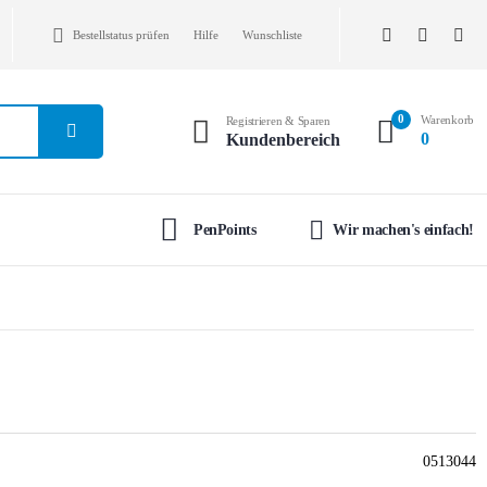
Bestellstatus prüfen
Hilfe
Wunschliste
0
Warenkorb
Registrieren & Sparen
0
Kundenbereich
PenPoints
Wir machen's einfach!
0513044