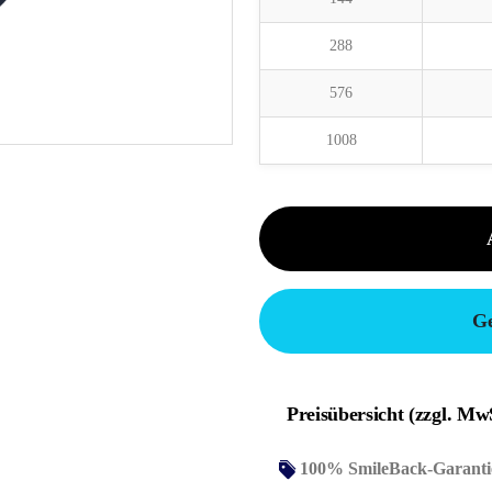
288
576
1008
Ge
Preisübersicht (zzgl. Mw
100% SmileBack-Garanti