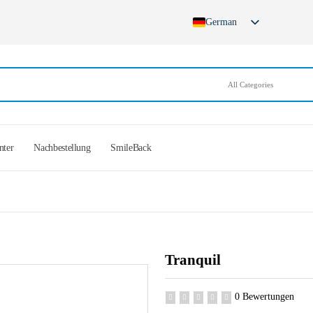
German
nter
Nachbestellung
SmileBack
Tranquil
0 Bewertungen