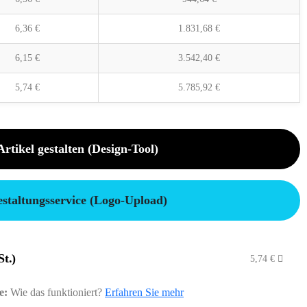
6,36
€
1.831,68
€
6,15
€
3.542,40
€
5,74
€
5.785,92
€
Artikel gestalten (Design-Tool)
staltungsservice (Logo-Upload)
St.)
5,74
€
e:
Wie das funktioniert?
Erfahren Sie mehr