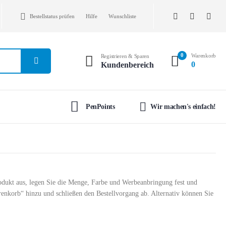
Bestellstatus prüfen
Hilfe
Wunschliste
0
Warenkorb
Registrieren & Sparen
0
Kundenbereich
PenPoints
Wir machen's einfach!
rodukt aus, legen Sie die Menge, Farbe und Werbeanbringung fest und
arenkorb“ hinzu und schließen den Bestellvorgang ab. Alternativ können Sie