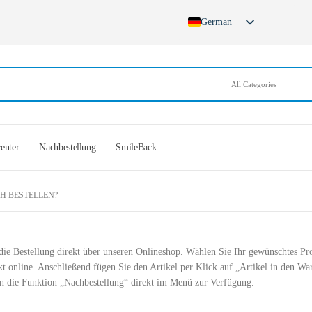
German
English
French
Spanish
German (Switzerland)
center
Nachbestellung
SmileBack
CH BESTELLEN?
t die Bestellung direkt über unseren Onlineshop. Wählen Sie Ihr gewünschtes P
kt online. Anschließend fügen Sie den Artikel per Klick auf „Artikel in den W
en die Funktion „Nachbestellung“ direkt im Menü zur Verfügung.