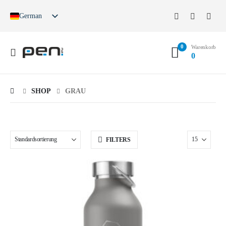
German
English
French
0
Spanish
Warenkorb
0
German (Switzerland)
SHOP
GRAU
FILTERS